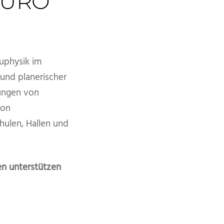
BÜRO
uphysik im
und planerischer
ungen von
von
len, Hallen und
en unterstützen