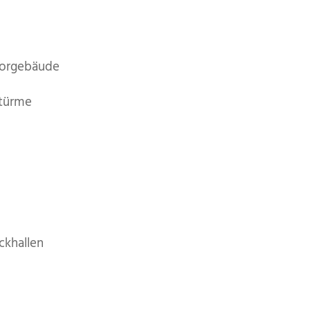
borgebäude
ntürme
khallen